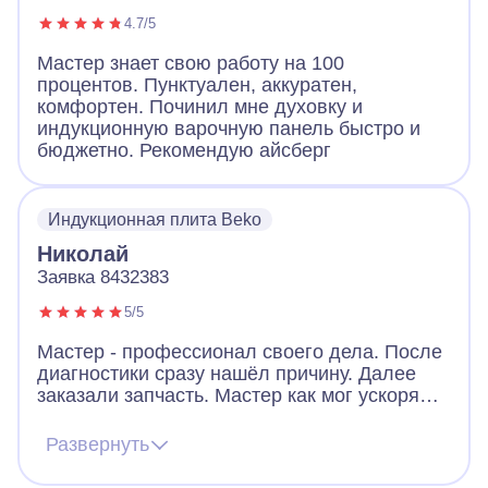
4.7/5
Мастер знает свою работу на 100
процентов. Пунктуален, аккуратен,
комфортен. Починил мне духовку и
индукционную варочную панель быстро и
бюджетно. Рекомендую айсберг
Индукционная плита Beko
Николай
Заявка 8432383
5/5
Мастер - профессионал своего дела. После
диагностики сразу нашёл причину. Далее
заказали запчасть. Мастер как мог ускорял
ее получение. В итоге дождались новую
запчасть, поставили, все работает. Видно,
Развернуть
что человек переживает за клиента. Ещё
дал ценные советы по использованию