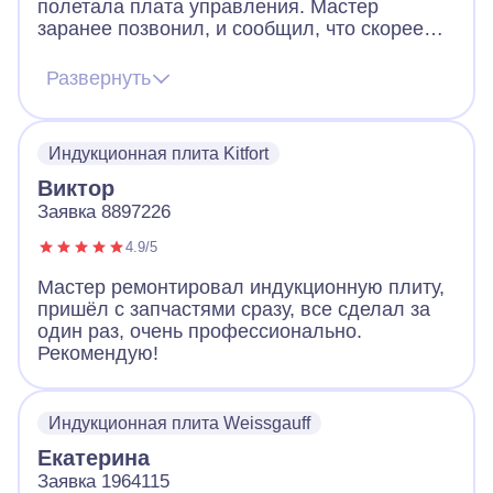
полетала плата управления. Мастер
заранее позвонил, и сообщил, что скорее
всего придется менять плату, но есть шанс
починить и без замены. Цена на платы
Развернуть
начинается от 12к и выше. Мастер приехал,
все продиагностировал и смог починить без
замены. Плита работает и это самое важно.
Индукционная плита Kitfort
Виктор
Заявка 8897226
4.9/5
Мастер ремонтировал индукционную плиту,
пришёл с запчастями сразу, все сделал за
один раз, очень профессионально.
Рекомендую!
Индукционная плита Weissgauff
Екатерина
Заявка 1964115