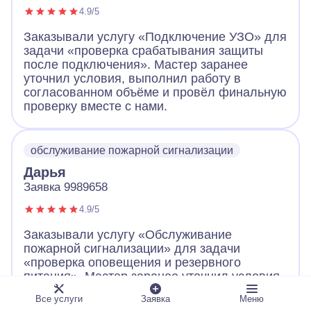
4.9/5
Заказывали услугу «Подключение УЗО» для
задачи «проверка срабатывания защиты
после подключения». Мастер заранее
уточнил условия, выполнил работу в
согласованном объёме и провёл финальную
проверку вместе с нами.
обслуживание пожарной сигнализации
Дарья
Заявка 9989658
4.9/5
Заказывали услугу «Обслуживание
пожарной сигнализации» для задачи
«проверка оповещения и резервного
питания». Мастер заранее уточнил условия,
выполнил работу в согласованном объёме и
Все услуги
Заявка
Меню
провёл финальную проверку вместе с нами.