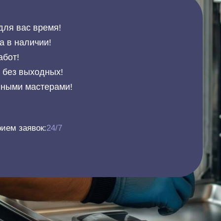
для вас время!
а в наличии!
абот!
и без выходных!
нными мастерами!
ием заявок:
24/7