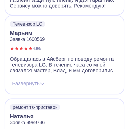
наклеил защитную пленку и дал гарантию.
Сервису можно доверять. Рекомендую!
Телевизор LG
Марьям
Заявка 1600569
4.9/5
Обращалась в Айсберг по поводу ремонта
телевизора LG. В течение часа со мной
связался мастер, Влад, и мы договорились
о встрече в этот же день. Выписал
квитанцию на диагностику и услугу доставки
Развернуть
ТВ в сервис и увез наш LG. В оговоренный
день Влад связался со мной, привез и
установил ТВ. Все отлично работает,
исчезли даже те "глазки", которые
ремонт тв-приставок
появлялись на экране от выгорания
Наталья
светодиодов.
Заявка 9989736