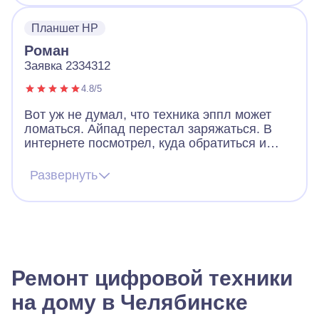
Планшет HP
Роман
Заявка 2334312
4.8/5
Вот уж не думал, что техника эппл может
ломаться. Айпад перестал заряжаться. В
интернете посмотрел, куда обратиться и
решил оставить заявку в А-Айсберг.
Привлекло то, что дают гарантию на ремонт,
Развернуть
т.к. компания официальная. Все заняло 1
день, я даже удивился, что проблема так
быстро решилась. В А-Айсберг
профессиональные мастера.
Ремонт цифровой техники
на дому в Челябинске