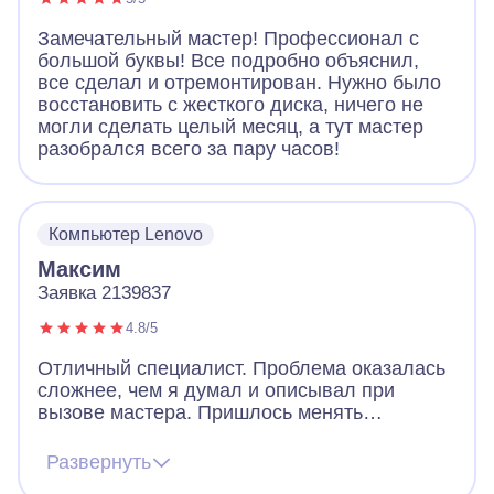
Замечательный мастер! Профессионал с
большой буквы! Все подробно объяснил,
все сделал и отремонтирован. Нужно было
восстановить с жесткого диска, ничего не
могли сделать целый месяц, а тут мастер
разобрался всего за пару часов!
Компьютер Lenovo
Максим
Заявка 2139837
4.8/5
Отличный специалист. Проблема оказалась
сложнее, чем я думал и описывал при
вызове мастера. Пришлось менять
комплектующие, т.к. блок питания приказал
долго жить. Алексей подобрал оптимильную
Развернуть
по цене замену и сам заказал, после чего