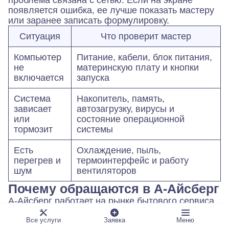
появляется ошибка, ее лучше показать мастеру
или заранее записать формулировку.
Ситуация
Что проверит мастер
Компьютер
Питание, кабели, блок питания,
не
материнскую плату и кнопки
включается
запуска
Система
Накопитель, память,
зависает
автозагрузку, вирусы и
или
состояние операционной
тормозит
системы
Есть
Охлаждение, пыль,
перегрев и
термоинтерфейс и работу
шум
вентиляторов
Почему обращаются в А-Айсберг
А-Айсберг работает на рынке бытового сервиса
с 1993 года и выполняет более 100 видов услуг
на дому. Заявки принимаются 24/7, сервис
Все услуги
Заявка
Меню