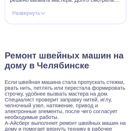
решено вызвать мастера. Долго смотрела
сайты в интернете, звонила, но как-то было
страшно (в первый раз вызываю мастера).
Развернуть
Вызвала мастера из айсберга. Все
понравилось, оператор быстро назначил
мастера, тот приехал, посмотрел сушилку и
минут через 30 она уже работала! Спасибо
большое компании.
Ремонт швейных машин на
дому в Челябинске
Если швейная машина стала пропускать стежки,
рвать нить, петлять или перестала формировать
строчку, удобнее вызвать мастера на дом.
Специалист проверит заправку нитей, иглу,
челночный узел, натяжение, привод и
электронные элементы, после чего согласует
необходимые работы.
А-Айсберг выполняет ремонт швейных машин на
дому и помогает вернуть технику в рабочее