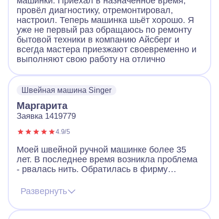
машинки. Приехал в назначенное время,
провёл диагностику, отремонтировал,
настроил. Теперь машинка шьёт хорошо. Я
уже не первый раз обращаюсь по ремонту
бытовой техники в компанию Айсберг и
всегда мастера приезжают своевременно и
выполняют свою работу на отлично
Швейная машина Singer
Маргарита
Заявка 1419779
4.9/5
Моей швейной ручной машинке более 35
лет. В последнее время возникла проблема
- рвалась нить. Обратилась в фирму
Айсберг (узнала через рекламу в почтовом
ящике), оператор ответил мне сразу.
Развернуть
Приглашенный специалист прибыл
вовремя, устранил проблему и выполнил
профилактическую чистку и смазку машинки.