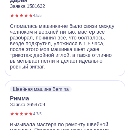
Дарья
дал рекомендации и советы. Все работает
Заявка 1581632
отлично! Большое спасибо!
4.8/5
Сломалась машинка-не было связи между
челноком и верхней нитью, мастер все
разобрал, починил все, что болталось,
везде подкрутил, уложился в 1,5 часа,
после этого моя машинка шьет даже
трикотаж двойной иглой, а также отлично
выметывает петли и делает идеально
ровный зигзаг.
Швейная машина Bernina
Римма
Заявка 3659709
4.7/5
Вызывала мастера по ремонту швейной