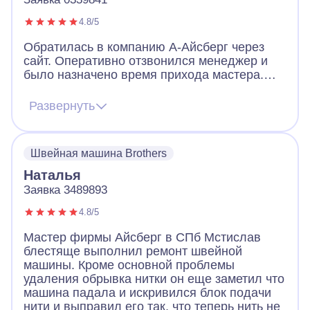
4.8/5
Обратилась в компанию А-Айсберг через
сайт. Оперативно отзвонился менеджер и
было назначено время прихода мастера.
Мастер пришёл во время, со всеми
средствами индивидуальной защиты.
Развернуть
Приступил сразу к работе, причина была в
не продвижении ткани при работе машинки.
Мастер провёл диагностику, выяснил
Швейная машина Brothers
причину, аккуратно разобрал и настроил
машинку. При выполнении работы давал
Наталья
полезные советы по эксплуатации машинки.
Заявка 3489893
4.8/5
Мастер фирмы Айсберг в СПб Мстислав
блестяще выполнил ремонт швейной
машины. Кроме основной проблемы
удаления обрывка нитки он еще заметил что
машина падала и искривился блок подачи
нити и выправил его так, что теперь нить не