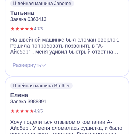
Швейная машина Janome
В настоящее время машинка работает
исправно. Я весьма благодарна мастеру за
Татьяна
выполненную работу!
Заявка 0363413
4.7/5
На швейной машинке был сломан оверлок.
Решила попробовать позвонить в "А-
Айсберг", меня удивил быстрый ответ на
звонок. Мастер приехал в этот же день,
быстро справился с устранением
Развернуть
неполадки. Дал рекомендации по уходу и
использованию. Вежливый, компетентный
мастер. Отвечал на все возникшие у меня
Швейная машина Brother
вопросы. Теперь на машинке работают все
режимы
Елена
Заявка 3988891
4.9/5
Хочу поделиться отзывом о компании А-
Айсберг. У меня сломалась сушилка, и было