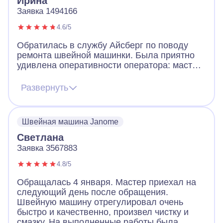
Ирина
Заявка 1494166
4.6/5
Обратилась в службу Айсберг по поводу
ремонта швейной машинки. Была приятно
удивлена оперативности оператора: мастер
пришёл в этот же день. Провёл диагностику
и быстро нашел причину неполадки,
Развернуть
устранил её и дал рекомендации по
дальнейшей эксплуатации вежливо и
корректно. Машина работает, замечаний и
Швейная машина Janome
нареканий нет.
Светлана
Заявка 3567883
4.8/5
Обращалась 4 января. Мастер приехал на
следующий день после обращения.
Швейную машину отрегулировал очень
быстро и качественно, произвел чистку и
смазку. На выполненные работы была