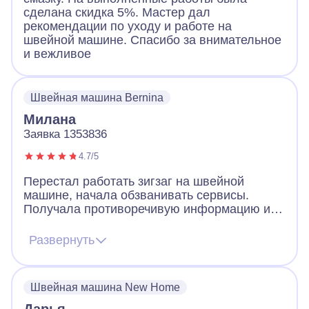
сделана скидка 5%. Мастер дал
рекомендации по уходу и работе на
швейной машине. Спасибо за внимательное
и вежливое
Швейная машина Bernina
Милана
Заявка 1353836
4.7/5
Перестал работать зигзаг на швейной
машине, начала обзванивать сервисы.
Получала противоречивую информацию и
большой разброс цен. Некоторые отвечали,
что поломка скорее всего серьезная и
Развернуть
ничего нельзя сделать, так как машина
старая. В результате приняла решение
доверить свою машинку компании "А-
Швейная машина New Home
Айсберг" и не прогадала! 7 апреля пришел
вежливый мастер, все сделал, почистил,