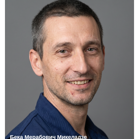
Бека Мерабович Микеладзе