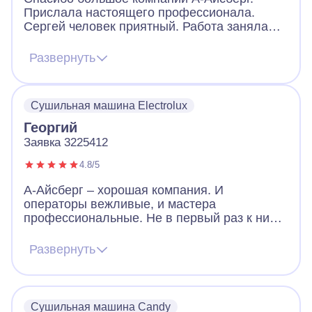
Прислала настоящего профессионала.
Сергей человек приятный. Работа заняла
немало времени, но он оперативно приехал,
быстро провел диагностику, определил суть
Развернуть
проблемы, изначально вселил уверенность.
Сушильная машина прекрасно работает
теперь. Моя искренняя благодарность!
Сушильная машина Electrolux
Георгий
Заявка 3225412
4.8/5
А-Айсберг – хорошая компания. И
операторы вежливые, и мастера
профессиональные. Не в первый раз к ним
обращаюсь. Вот настала очередь
сушильной машины. В какой-то момент она
Развернуть
перестала реагировать на нажатие кнопок.
Мастер быстро нашел проблему. Дело было
в шнуре питания, машинка не работала
совсем. Он запаял шнур, и машинка
Сушильная машина Candy