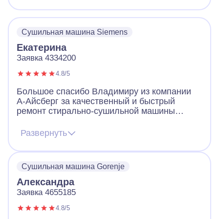
Сушильная машина Siemens
Екатерина
Заявка 4334200
4.8/5
Большое спасибо Владимиру из компании
А-Айсберг за качественный и быстрый
ремонт стирально-сушильной машины
Siemens! Пунктуальный приезд, отлично
выполненная работа. Ремонт был
Развернуть
произведен быстро и качественно, еще дал
гарантию на работу. Также
проконсультировал по проблемам
Сушильная машина Gorenje
сушильной машины. Рекомендую!!.
Александра
Заявка 4655185
4.8/5