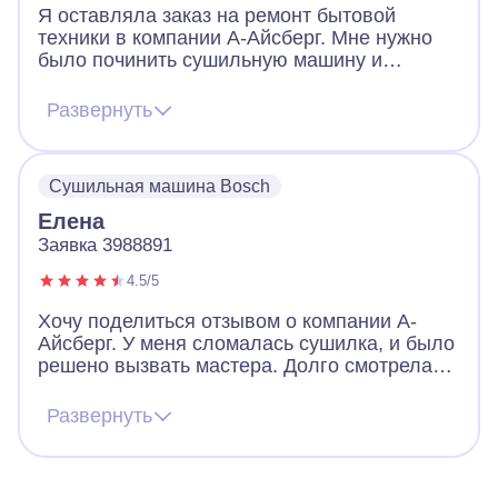
Я оставляла заказ на ремонт бытовой
техники в компании А-Айсберг. Мне нужно
было починить сушильную машину и
духовку электрической плиты. Мастера
назначили очень быстро. Приехал даже
Развернуть
раньше времени, был вежлив и
доброжелателен. Работу выполнил
качественно и профессионально! Я
Сушильная машина Bosch
осталась очень довольна. Теперь вся
техника работает! Работа сервиса очень
Елена
понравилась! Большое спасибо!
Заявка 3988891
4.5/5
Хочу поделиться отзывом о компании А-
Айсберг. У меня сломалась сушилка, и было
решено вызвать мастера. Долго смотрела
сайты в интернете, звонила, но как-то было
страшно (в первый раз вызываю мастера).
Развернуть
Вызвала мастера из айсберга. Все
понравилось, оператор быстро назначил
мастера, тот приехал, посмотрел сушилку и