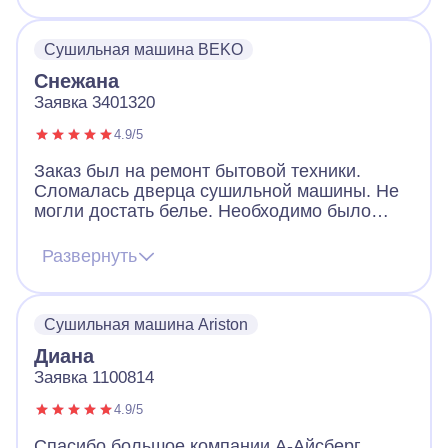
Сушильная машина BEKO
Снежана
Заявка 3401320
4.9/5
Заказ был на ремонт бытовой техники.
Сломалась дверца сушильной машины. Не
могли достать белье. Необходимо было
срочно открыть машинку и по возможности
заменить замок. Мастер из А-Айсберг
Развернуть
приехал, открыл нам замок. Нашел
запасную часть, которая подошла, не
смотря на то, что наша машина достаточно
Сушильная машина Ariston
старая. Мастеру спасибо.
Диана
Заявка 1100814
4.9/5
Спасибо большое компании А-Айсберг.