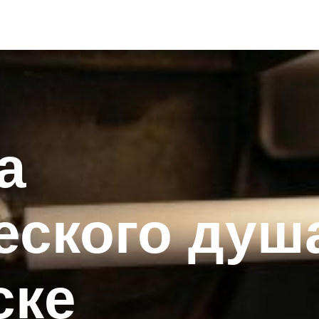
а
еского душ
ске