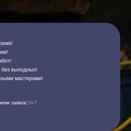
ремя!
ии!
абот!
и без выходных!
нными мастерами!
ием заявок:
24/7