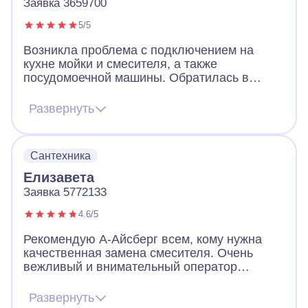
Заявка 3659700
5/5
Возникла проблема с подключением на
кухне мойки и смесителя, а также
посудомоечной машины. Обратилась в
фирму А-айсберг с просьбой о помощи.
Мастер перезвонил в течение двух часов
Развернуть
после оформления заявки, и через полчаса
приехал. Сам съездил за деталями в
магазин, быстро и качественно выполнил
Сантехника
работу. Оплата заказа была по
прейскуранту. После работы мастера не
Елизавета
осталось вопросов. Все работает исправно.
Заявка 5772133
4.6/5
Рекомендую А-Айсберг всем, кому нужна
качественная замена смесителя. Очень
вежливый и внимательный оператор
выслушал меня и сказал, что мастер
приедет через час. Мне не нужно было так
Развернуть
срочно, поэтому договорились с мастером,