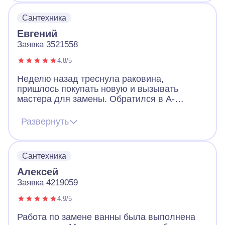
Сантехника
Евгений
Заявка 3521558
4.8/5
Неделю назад треснула раковина,
пришлось покупать новую и вызывать
мастера для замены. Обратился в А-
Айсберг и в целом остался доволен. Мастер
работал в маске, перчатках и бахилах, что
Развернуть
очень порадовало. Мастер заменил
раковину и по просьбе не стал выносить
старую. Я подумал мало ли, пригодится. А
Сантехника
работой компании А-Айсберг доволен.
Алексей
Заявка 4219059
4.9/5
Работа по замене ванны была выполнена