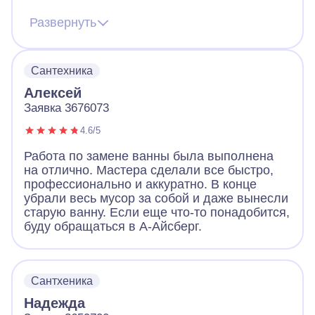
некачественно. В общем расстроился и
решил вызвать мастеров из проверенной
Развернуть
компании. И какая же разница. Мастера из
А-Айсберга все сделали качественно, без
нареканий, дали гарантию, все инструменты
Сантехника
были при них. Да, немного дороже, но
скупой платит дважды. А-Айсберг молодцы!
Алексей
Заявка 3676073
4.6/5
Работа по замене ванны была выполнена
на отлично. Мастера сделали все быстро,
профессионально и аккуратно. В конце
убрали весь мусор за собой и даже вынесли
старую ванну. Если еще что-то понадобится,
буду обращаться в А-Айсберг.
Сантхеника
Надежда