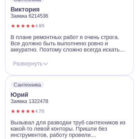
Виктория
Заявка 6214536
4.8/5
В плане ремонтных работ я очень строга.
Все должно быть выполнено ровно и
аккуратно. Поэтому сложно всегда искать
мастеров по ремонту. В итоге решила
обратиться в А-Айсберг и не пожалела.
Развернуть
Попался очень грамотный мастер, который
выслушал, учел предпочтения и произвел
качественную разводку труб. Все сделано
Сантехника
быстро, качественно и профессионально.
Спасибо!
Юрий
Заявка 1322478
4.7/5
Вызывал для разводки труб сантехников из
какой-то левой конторы. Пришли без
инструментов, работу провели