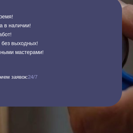
ремя!
а в наличии!
абот!
и без выходных!
нными мастерами!
ием заявок:
24/7