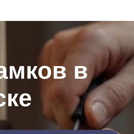
амков в
ске