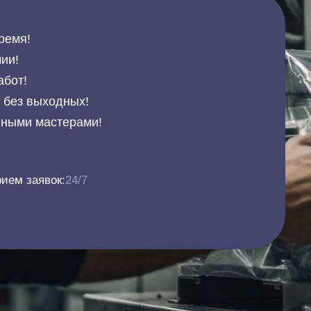
ремя!
ии!
абот!
и без выходных!
нными мастерами!
ием заявок:
24/7